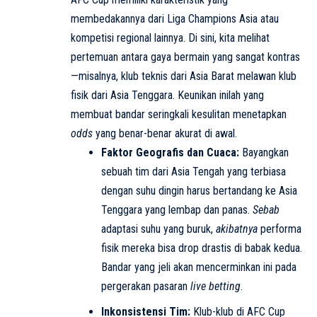
membedakannya dari Liga Champions Asia atau
kompetisi regional lainnya. Di sini, kita melihat
pertemuan antara gaya bermain yang sangat kontras
—misalnya, klub teknis dari Asia Barat melawan klub
fisik dari Asia Tenggara. Keunikan inilah yang
membuat bandar seringkali kesulitan menetapkan
odds
yang benar-benar akurat di awal.
Faktor Geografis dan Cuaca:
Bayangkan
sebuah tim dari Asia Tengah yang terbiasa
dengan suhu dingin harus bertandang ke Asia
Tenggara yang lembap dan panas.
Sebab
adaptasi suhu yang buruk,
akibatnya
performa
fisik mereka bisa drop drastis di babak kedua.
Bandar yang jeli akan mencerminkan ini pada
pergerakan pasaran
live betting
.
Inkonsistensi Tim:
Klub-klub di AFC Cup