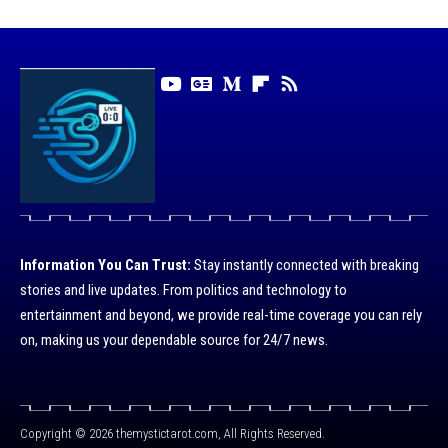
Information You Can Trust:
Stay instantly connected with breaking
stories and live updates. From politics and technology to
entertainment and beyond, we provide real-time coverage you can rely
on, making us your dependable source for 24/7 news.
Copyright © 2026 themystictarot.com, All Rights Reserved.