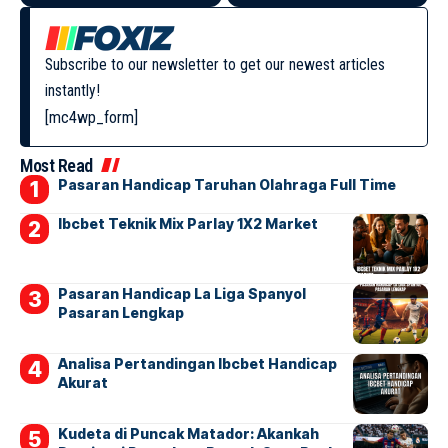
Subscribe to our newsletter to get our newest articles
instantly!
[mc4wp_form]
Most Read
Pasaran Handicap Taruhan Olahraga Full Time
Ibcbet Teknik Mix Parlay 1X2 Market
Pasaran Handicap La Liga Spanyol
Pasaran Lengkap
Analisa Pertandingan Ibcbet Handicap
Akurat
Kudeta di Puncak Matador: Akankah