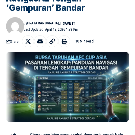
‘Gempuran’ Bandar
By
PRATAMANUGRAHA
Last Updated: April 18, 2026 1:33 Pm
Share
10 Min Read