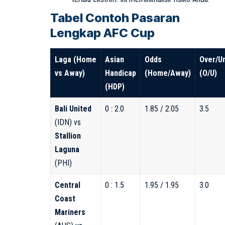
Tabel Contoh Pasaran
Lengkap AFC Cup
Laga (Home
Asian
Odds
Over/U
vs Away)
Handicap
(Home/Away)
(O/U)
(HDP)
Bali United
0 : 2.0
1.85 / 2.05
3.5
(IDN) vs
Stallion
Laguna
(PHI)
Central
0 : 1.5
1.95 / 1.95
3.0
Coast
Mariners