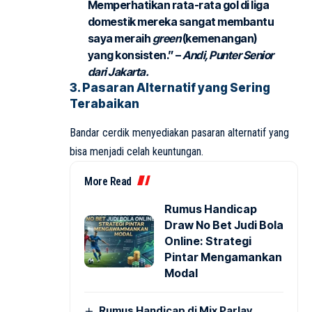
Memperhatikan rata-rata gol di liga
domestik mereka sangat membantu
saya meraih
green
(kemenangan)
yang konsisten.” –
Andi, Punter Senior
dari Jakarta.
3. Pasaran Alternatif yang Sering
Terabaikan
Bandar cerdik menyediakan pasaran alternatif yang
bisa menjadi celah keuntungan.
More Read
Rumus Handicap
Draw No Bet Judi Bola
Online: Strategi
Pintar Mengamankan
Modal
Rumus Handicap di Mix Parlay