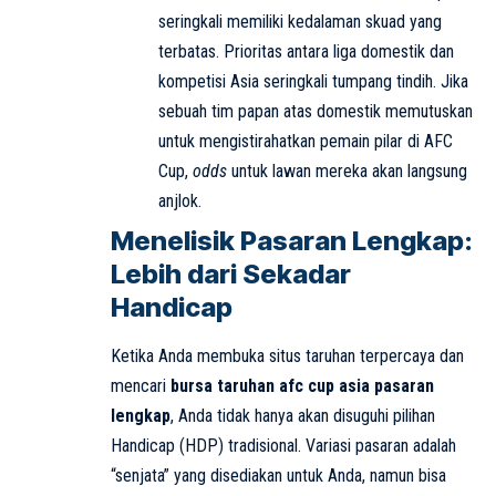
seringkali memiliki kedalaman skuad yang
terbatas. Prioritas antara liga domestik dan
kompetisi Asia seringkali tumpang tindih. Jika
sebuah tim papan atas domestik memutuskan
untuk mengistirahatkan pemain pilar di AFC
Cup,
odds
untuk lawan mereka akan langsung
anjlok.
Menelisik Pasaran Lengkap:
Lebih dari Sekadar
Handicap
Ketika Anda membuka situs taruhan terpercaya dan
mencari
bursa taruhan afc cup asia pasaran
lengkap
, Anda tidak hanya akan disuguhi pilihan
Handicap (HDP) tradisional. Variasi pasaran adalah
“senjata” yang disediakan untuk Anda, namun bisa