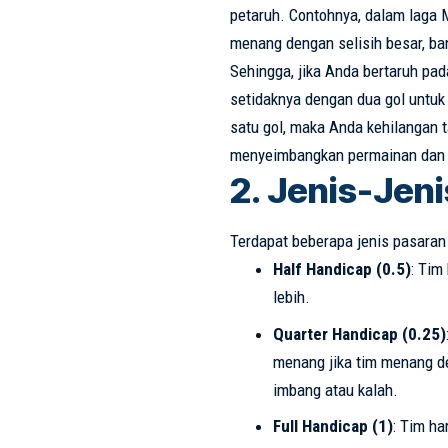
petaruh. Contohnya, dalam laga 
menang dengan selisih besar, b
Sehingga, jika Anda bertaruh pa
setidaknya dengan dua gol untu
satu gol, maka Anda kehilangan t
menyeimbangkan permainan dan m
2. Jenis-Jen
Terdapat beberapa jenis pasaran
Half Handicap (0.5)
: Tim
lebih.
Quarter Handicap (0.25)
menang jika tim menang de
imbang atau kalah.
Full Handicap (1)
: Tim h