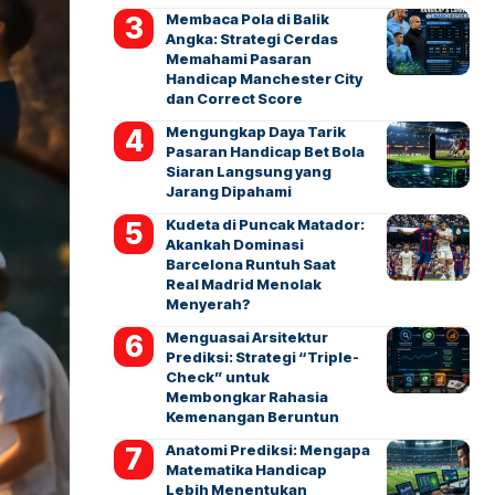
Membaca Pola di Balik
Angka: Strategi Cerdas
Memahami Pasaran
Handicap Manchester City
dan Correct Score
Mengungkap Daya Tarik
Pasaran Handicap Bet Bola
Siaran Langsung yang
Jarang Dipahami
Kudeta di Puncak Matador:
Akankah Dominasi
Barcelona Runtuh Saat
Real Madrid Menolak
Menyerah?
Menguasai Arsitektur
Prediksi: Strategi “Triple-
Check” untuk
Membongkar Rahasia
Kemenangan Beruntun
Anatomi Prediksi: Mengapa
Matematika Handicap
Lebih Menentukan