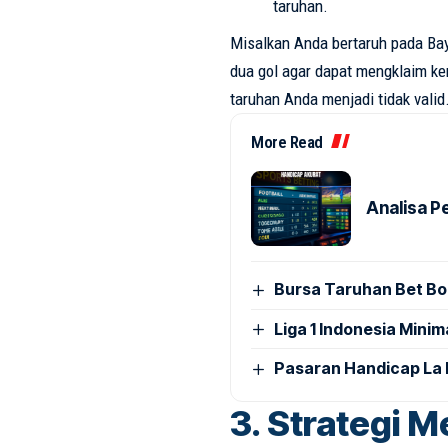
taruhan.
Misalkan Anda bertaruh pada Bay
dua gol agar dapat mengklaim k
taruhan Anda menjadi tidak valid
More Read
Analisa 
Bursa Taruhan Bet Bo
Liga 1 Indonesia Minim
Pasaran Handicap La 
3. Strategi M