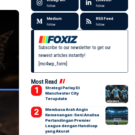
Follow
Follow
Medium
RSS Feed
Follow
Follow
Subscribe to our newsletter to get our
newest articles instantly!
[mc4wp_form]
Most Read
Strategi Parlay Di
Manchester City
Terupdate
Membaca Arah Angin
Kemenangan: Seni Analisa
Pertandingan Premier
League dengan Handicap
yang Akurat