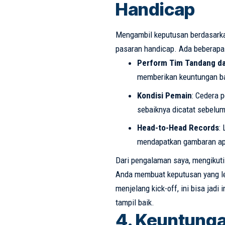
Handicap
Mengambil keputusan berdasarkan
pasaran handicap. Ada beberapa h
Perform Tim Tandang d
memberikan keuntungan ba
Kondisi Pemain
: Cedera 
sebaiknya dicatat sebelu
Head-to-Head Records
:
mendapatkan gambaran apa
Dari pengalaman saya, mengikut
Anda membuat keputusan yang leb
menjelang kick-off, ini bisa jad
tampil baik.
4. Keuntunga