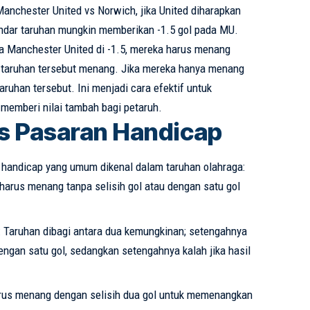
Manchester United vs Norwich, jika United diharapkan
andar taruhan mungkin memberikan -1.5 gol pada MU.
da Manchester United di -1.5, mereka harus menang
k taruhan tersebut menang. Jika mereka hanya menang
aruhan tersebut. Ini menjadi cara efektif untuk
emberi nilai tambah bagi petaruh.
is Pasaran Handicap
 handicap yang umum dikenal dalam taruhan olahraga:
 harus menang tanpa selisih gol atau dengan satu gol
: Taruhan dibagi antara dua kemungkinan; setengahnya
ngan satu gol, sedangkan setengahnya kalah jika hasil
arus menang dengan selisih dua gol untuk memenangkan