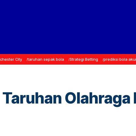
hester City
taruhan sepak bola
Strategi Betting
prediksi bola aku
 Taruhan Olahraga