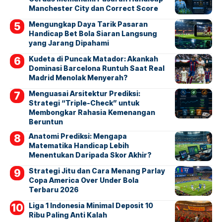
Manchester City dan Correct Score
Mengungkap Daya Tarik Pasaran
Handicap Bet Bola Siaran Langsung
yang Jarang Dipahami
Kudeta di Puncak Matador: Akankah
Dominasi Barcelona Runtuh Saat Real
Madrid Menolak Menyerah?
Menguasai Arsitektur Prediksi:
Strategi “Triple-Check” untuk
Membongkar Rahasia Kemenangan
Beruntun
Anatomi Prediksi: Mengapa
Matematika Handicap Lebih
Menentukan Daripada Skor Akhir?
Strategi Jitu dan Cara Menang Parlay
Copa America Over Under Bola
Terbaru 2026
Liga 1 Indonesia Minimal Deposit 10
Ribu Paling Anti Kalah