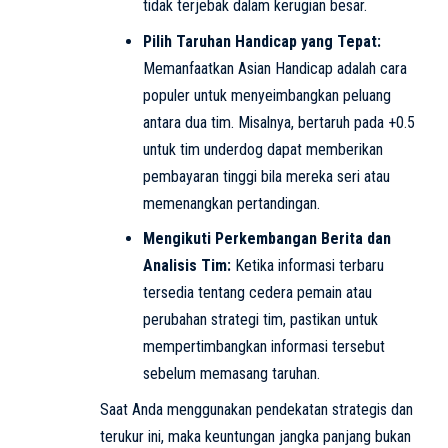
tidak terjebak dalam kerugian besar.
Pilih Taruhan Handicap yang Tepat:
Memanfaatkan Asian Handicap adalah cara
populer untuk menyeimbangkan peluang
antara dua tim. Misalnya, bertaruh pada +0.5
untuk tim underdog dapat memberikan
pembayaran tinggi bila mereka seri atau
memenangkan pertandingan.
Mengikuti Perkembangan Berita dan
Analisis Tim:
Ketika informasi terbaru
tersedia tentang cedera pemain atau
perubahan strategi tim, pastikan untuk
mempertimbangkan informasi tersebut
sebelum memasang taruhan.
Saat Anda menggunakan pendekatan strategis dan
terukur ini, maka keuntungan jangka panjang bukan