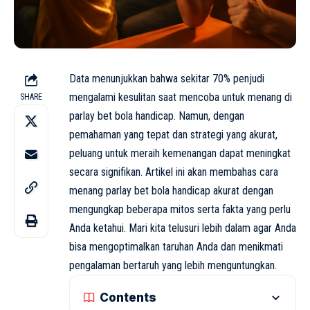
Data menunjukkan bahwa sekitar 70% penjudi
mengalami kesulitan saat mencoba untuk menang di
SHARE
parlay bet bola handicap. Namun, dengan
pemahaman yang tepat dan strategi yang akurat,
peluang untuk meraih kemenangan dapat meningkat
secara signifikan. Artikel ini akan membahas cara
menang parlay bet bola handicap akurat dengan
mengungkap beberapa mitos serta fakta yang perlu
Anda ketahui. Mari kita telusuri lebih dalam agar Anda
bisa mengoptimalkan taruhan Anda dan menikmati
pengalaman bertaruh yang lebih menguntungkan.
Contents