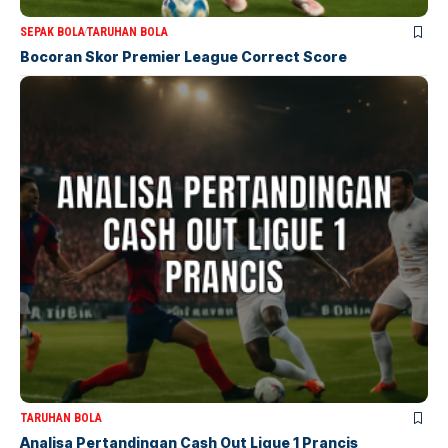
SEPAK BOLA
TARUHAN BOLA
Bocoran Skor Premier League Correct Score
TARUHAN BOLA
Analisa Pertandingan Cash Out Ligue 1 Prancis