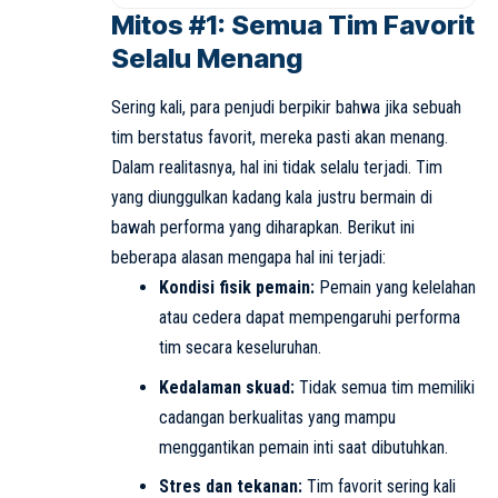
Mitos #1: Semua Tim Favorit
Selalu Menang
Sering kali, para penjudi berpikir bahwa jika sebuah
tim berstatus favorit, mereka pasti akan menang.
Dalam realitasnya, hal ini tidak selalu terjadi. Tim
yang diunggulkan kadang kala justru bermain di
bawah performa yang diharapkan. Berikut ini
beberapa alasan mengapa hal ini terjadi:
Kondisi fisik pemain:
Pemain yang kelelahan
atau cedera dapat mempengaruhi performa
tim secara keseluruhan.
Kedalaman skuad:
Tidak semua tim memiliki
cadangan berkualitas yang mampu
menggantikan pemain inti saat dibutuhkan.
Stres dan tekanan:
Tim favorit sering kali