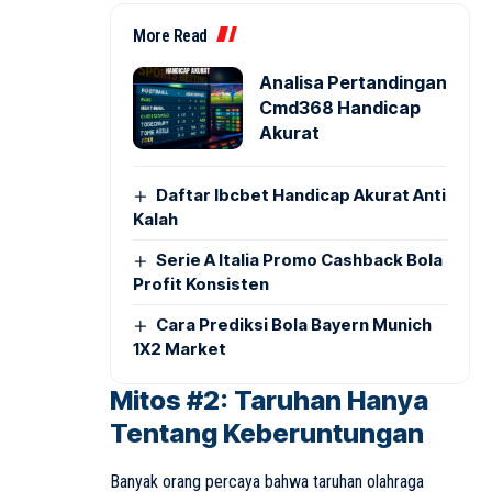
More Read
Analisa Pertandingan
Cmd368 Handicap
Akurat
Daftar Ibcbet Handicap Akurat Anti
Kalah
Serie A Italia Promo Cashback Bola
Profit Konsisten
Cara Prediksi Bola Bayern Munich
1X2 Market
Mitos #2: Taruhan Hanya
Tentang Keberuntungan
Banyak orang percaya bahwa taruhan olahraga