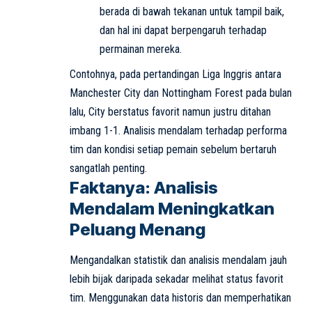
berada di bawah tekanan untuk tampil baik,
dan hal ini dapat berpengaruh terhadap
permainan mereka.
Contohnya, pada pertandingan Liga Inggris antara
Manchester City dan Nottingham Forest pada bulan
lalu, City berstatus favorit namun justru ditahan
imbang 1-1. Analisis mendalam terhadap performa
tim dan kondisi setiap pemain sebelum bertaruh
sangatlah penting.
Faktanya: Analisis
Mendalam Meningkatkan
Peluang Menang
Mengandalkan statistik dan analisis mendalam jauh
lebih bijak daripada sekadar melihat status favorit
tim. Menggunakan data historis dan memperhatikan