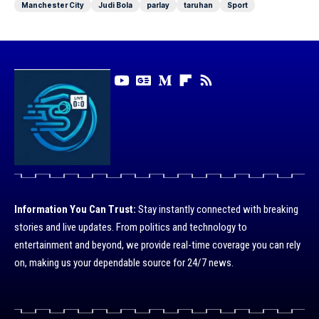
Manchester City
Judi Bola
parlay
taruhan
Sport
Information You Can Trust:
Stay instantly connected with breaking
stories and live updates. From politics and technology to
entertainment and beyond, we provide real-time coverage you can rely
on, making us your dependable source for 24/7 news.