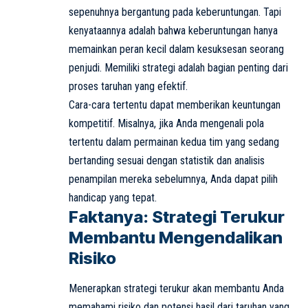
sepenuhnya bergantung pada keberuntungan. Tapi
kenyataannya adalah bahwa keberuntungan hanya
memainkan peran kecil dalam kesuksesan seorang
penjudi. Memiliki strategi adalah bagian penting dari
proses taruhan yang efektif.
Cara-cara tertentu dapat memberikan keuntungan
kompetitif. Misalnya, jika Anda mengenali pola
tertentu dalam permainan kedua tim yang sedang
bertanding sesuai dengan statistik dan analisis
penampilan mereka sebelumnya, Anda dapat pilih
handicap yang tepat.
Faktanya: Strategi Terukur
Membantu Mengendalikan
Risiko
Menerapkan strategi terukur akan membantu Anda
memahami risiko dan potensi hasil dari taruhan yang